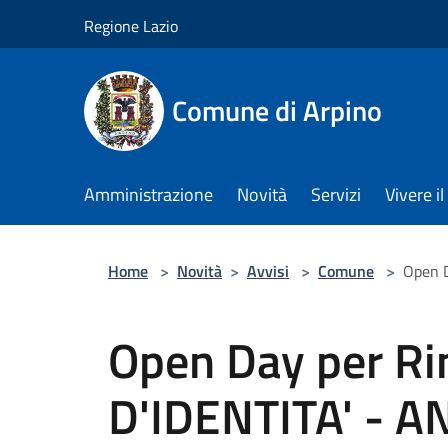
Salta al contenuto principale
Regione Lazio
Comune di Arpino
Amministrazione
Novità
Servizi
Vivere 
Home
>
Novità
>
Avvisi
>
Comune
>
Open 
Open Day per R
D'IDENTITA' - 