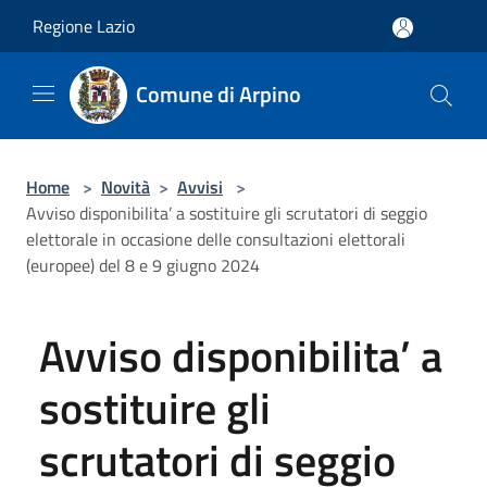
Salta al contenuto principale
Regione Lazio
Comune di Arpino
Home
>
Novità
>
Avvisi
>
Avviso disponibilita’ a sostituire gli scrutatori di seggio
elettorale in occasione delle consultazioni elettorali
(europee) del 8 e 9 giugno 2024
Avviso disponibilita’ a
sostituire gli
scrutatori di seggio