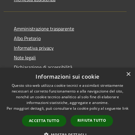
Amministrazione trasparente
Albo Pretorio
Informativa privacy
Note legali
Dichiarazione di accessibilità
×
Informazioni sui cookie
Questo sito web utilizza cookie tecnici e assimilati strettamente
necessari al corretto funzionamento e alla navigazione del sito,
RSS
Copyright © 2026 • Comune di
nonché un cookie tecnico analitico al solo fine di elaborare
informazioni statistiche, aggregate e anonime.
Accessibilità
Arpino • Powered by
Per maggiori dettagli, può consultare la cookie policy al seguente
link
Privacy
Municipium
Accesso
•
Cookie
redazione
RIFIUTA TUTTO
ACCETTA TUTTO
Mappa del sito
Webmail
MOSTRA DETTAGLI