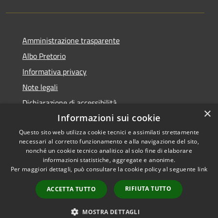
Amministrazione trasparente
Albo Pretorio
Informativa privacy
Note legali
Dichiarazione di accessibilità
×
Informazioni sui cookie
Questo sito web utilizza cookie tecnici e assimilati strettamente
necessari al corretto funzionamento e alla navigazione del sito,
RSS
Copyright © 2026 • Comune di
nonché un cookie tecnico analitico al solo fine di elaborare
informazioni statistiche, aggregate e anonime.
Accessibilità
Arpino • Powered by
Per maggiori dettagli, può consultare la cookie policy al seguente
link
Privacy
Municipium
Accesso
•
Cookie
redazione
RIFIUTA TUTTO
ACCETTA TUTTO
Mappa del sito
Webmail
MOSTRA DETTAGLI