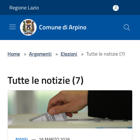
Salta al contenuto principale
Regione Lazio
Comune di Arpino
Home
>
Argomenti
>
Elezioni
>
Tutte le notizie (7)
Tutte le notizie (7)
AVVISI
16 MARZO 2026