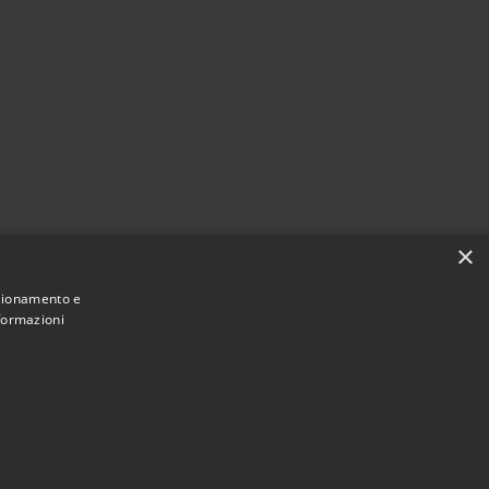
×
nzionamento e
nformazioni
Municipium
Accesso redazione
di Arpino • Powered by
•