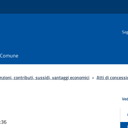
Seg
il Comune
zioni, contributi, sussidi, vantaggi economici
>
Atti di concess
Ved
:36