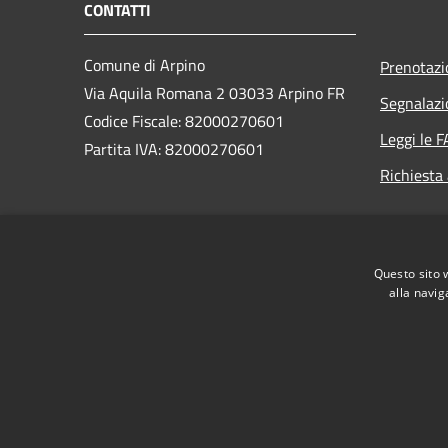
CONTATTI
Comune di Arpino
Prenotaz
Via Aquila Romana 2 03033 Arpino FR
Segnalazi
Codice Fiscale: 82000270601
Leggi le 
Partita IVA: 82000270601
Richiesta
PEC:
pec@comunearpinopec.it
Email: info@comune.arpino.fr.it
Questo sito 
Centralino Unico: 0776 85211
alla navig
RSS
Accessibilità
Privacy
Cookie
Mappa de