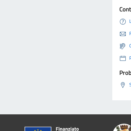
Cont
Prob