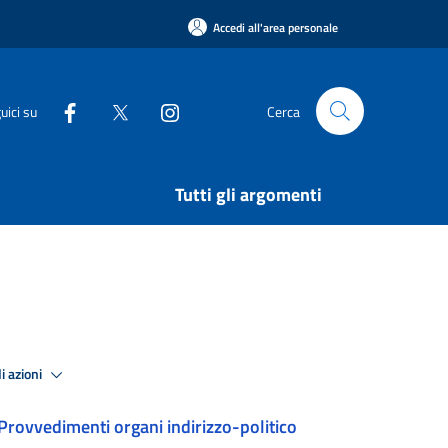
Accedi all'area personale
uici su
Cerca
Tutti gli argomenti
i azioni
Provvedimenti organi indirizzo-politico