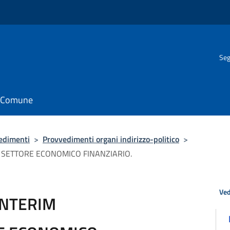
Seg
il Comune
edimenti
>
Provvedimenti organi indirizzo-politico
>
 SETTORE ECONOMICO FINANZIARIO.
Ved
INTERIM