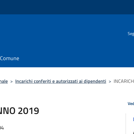
Seg
il Comune
nale
>
Incarichi conferiti e autorizzati ai dipendenti
>
INCARICH
Ved
ANNO 2019
04